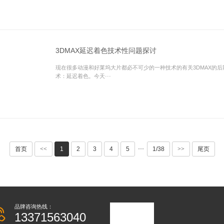
3DMAX延迟着色技术性问题探讨
现在很多动漫和好莱坞大片都必不可少的一种技术的有关3DMAX的后
术：延迟着色。今天···
···
首页
<<
1
2
3
4
5
1/38
>>
尾页
品牌咨询热线：
13371563040