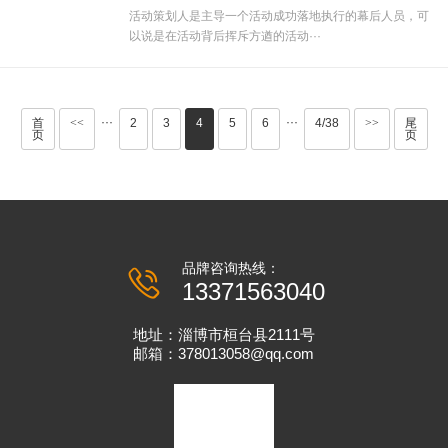
活动策划人是主导一个活动成功落地执行的幕后人员，可
以说是在活动背后挥斥方遒的活动···
···
···
首
<<
2
3
4
5
6
4/38
>>
尾
页
页
品牌咨询热线：
13371563040
地址：淄博市桓台县2111号
邮箱：378013058@qq.com